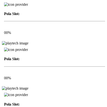
Pola Slot:
00%
Pola Slot:
00%
Pola Slot: