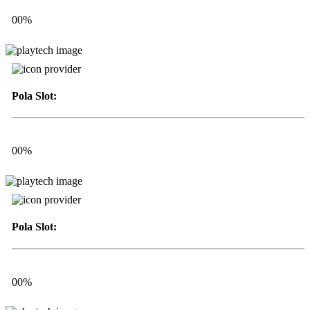
00%
Pola Slot:
00%
Pola Slot:
00%