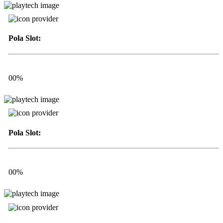
Pola Slot:
00%
Pola Slot:
00%