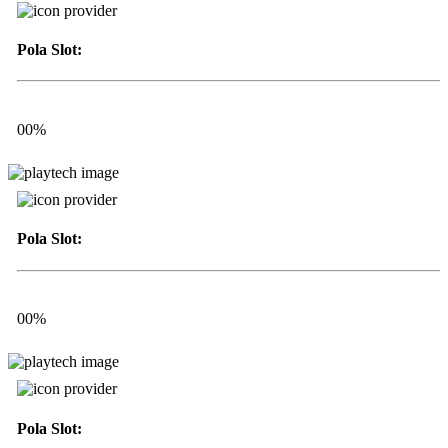
Pola Slot:
00%
Pola Slot:
00%
Pola Slot: