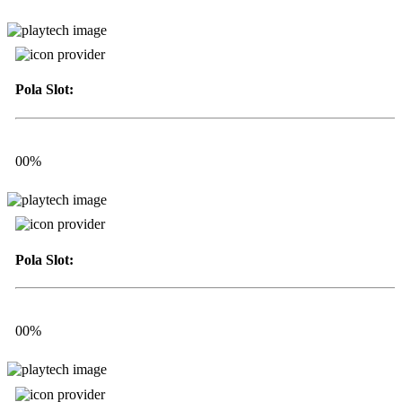
Pola Slot:
00%
Pola Slot:
00%