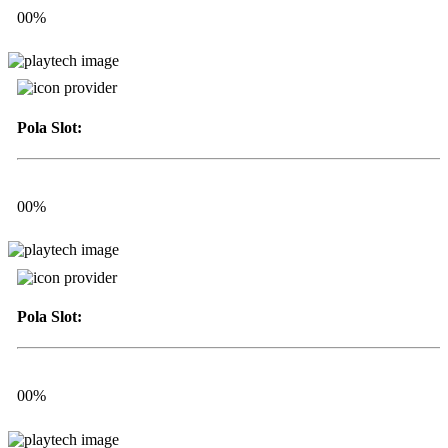
00%
Pola Slot:
00%
Pola Slot:
00%