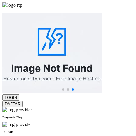
LOGIN
DAFTAR
Pragmatic Play
PG Soft