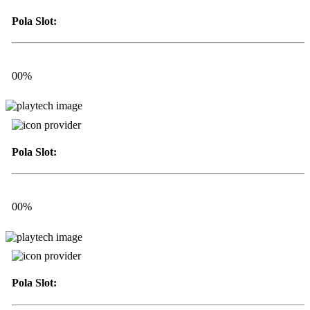
Pola Slot:
00%
Pola Slot:
00%
Pola Slot: