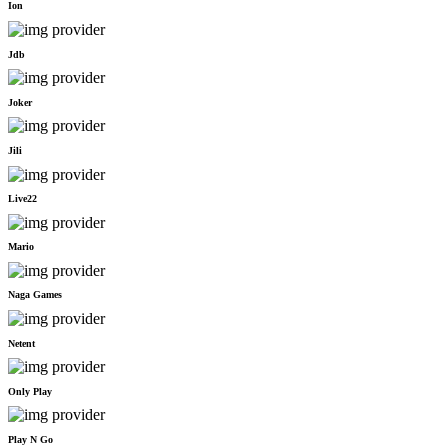
Ion
Jdb
Joker
Jili
Live22
Mario
Naga Games
Netent
Only Play
Play N Go