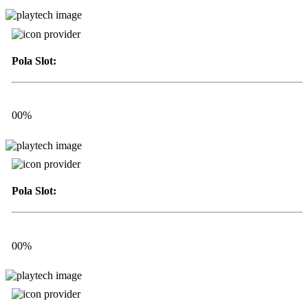
Pola Slot:
00%
Pola Slot:
00%