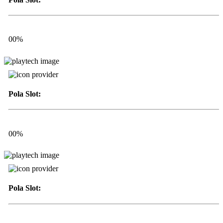
00%
Pola Slot:
00%
Pola Slot: