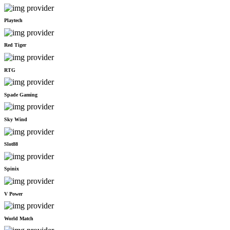
Playtech
Red Tiger
RTG
Spade Gaming
Sky Wind
Slot88
Spinix
V Power
World Match